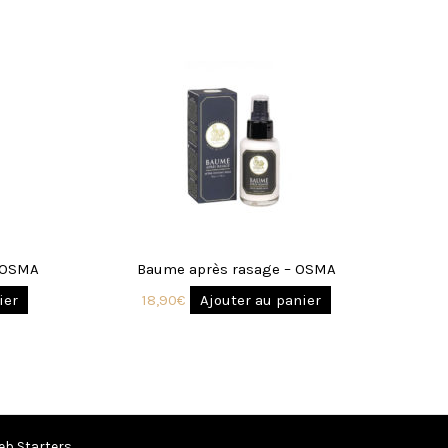
 OSMA
Baume après rasage – OSMA
ier
18,90
€
Ajouter au panier
eb Starters