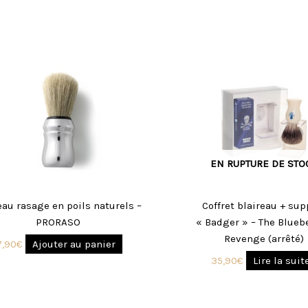
EN RUPTURE DE STO
eau rasage en poils naturels –
Coffret blaireau + sup
PRORASO
« Badger » – The Blueb
Revenge (arrêté)
7,90
€
Ajouter au panier
35,90
€
Lire la suit