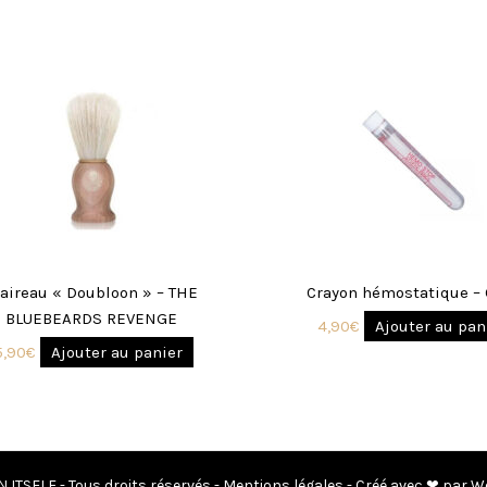
laireau « Doubloon » – THE
Crayon hémostatique –
BLUEBEARDS REVENGE
4,90
€
Ajouter au pan
5,90
€
Ajouter au panier
 ITSELF - Tous droits réservés -
Mentions légales
- Créé avec ❤ par W