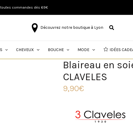
quantité
ur toutes commandes dès 69€
de
Blaireau
en
Découvrez notre boutique à Lyon
soie
de
sanglier
S
CHEVEUX
BOUCHE
MODE
IDÉES CADE
-
3
Blaireau en soi
CLAVELES
CLAVELES
9,90
€