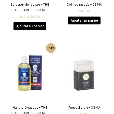
Solution de rasage – THE
Coffret rasage – OSMA
BLUEBEARDS REVENGE
59,90
€
18,90
€
9,90
€
Ajouter au panier
Ajouter au panier
Le
Le
-34%
prix
prix
initial
actuel
était :
est :
14,90€.
9,90€.
Huile pré-rasage – THE
Pierre d’alun – OSMA
BLUEBEARDS REVENGE
10,90
€