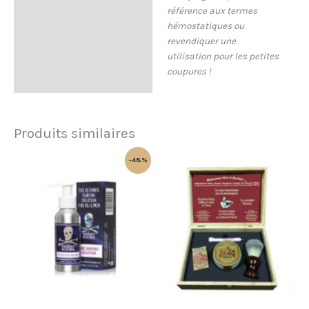
référence aux termes
hémostatiques ou
revendiquer une
utilisation pour les petites
coupures !
Produits similaires
Le
Le
-48%
prix
prix
initial
actuel
était :
est :
18,90€.
9,90€.