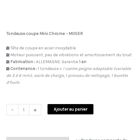
Tondeuse coupe Mini Chrome – MOSER
Tête de coupe en acier inoxydable
Moteur puissant, peu de vibrations et amortissement du bruit
Fabrication :
ALLEMAGNE. Garantie
1 an
Contenance :
1 tondeuse +
1 contre peigne adaptable (variable
de 3 à 6 mm), socle de charge, 1 pinceau de nettoyage, 1 burette
d’huile
-
+
Ajouter au panier