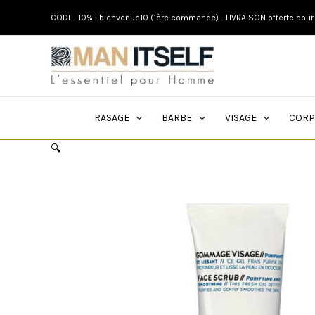
Aller
CODE -10% : bienvenue10 (1ère commande) - LIVRAISON offerte po
au
contenu
RASAGE
BARBE
VISAGE
CORP
🔍