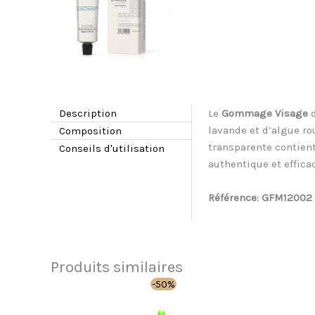
Description
Le
Gommage Visage
lavande et d’algue ro
Composition
transparente contient
Conseils d'utilisation
authentique et effica
Référence:
GFM12002
Produits similaires
Le
Le
Ce
-50%
prix
prix
produit
initial
actuel