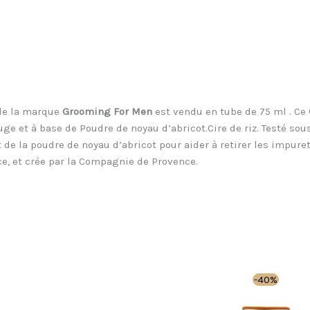
de la marque
Grooming For Men
est vendu en tube de 75 ml . Ce
uge et à base de Poudre de noyau d’abricot.Cire de riz. Testé so
 de la poudre de noyau d’abricot pour aider à retirer les impuret
ce, et crée par la Compagnie de Provence.
Le
Le
Ce
-40%
prix
prix
prod
initial
actuel