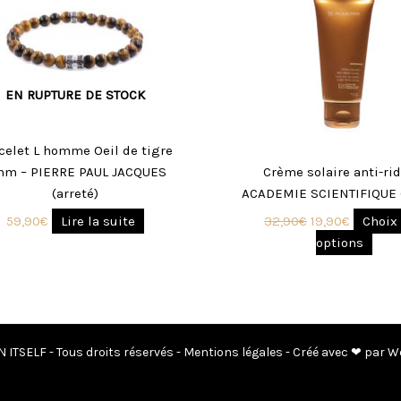
a
était :
est :
plus
32,90€.
19,90€.
vari
Les
opti
EN RUPTURE DE STOCK
peuv
être
celet L homme Oeil de tigre
choi
m – PIERRE PAUL JACQUES
Crème solaire anti-rid
sur
(arreté)
ACADEMIE SCIENTIFIQUE (
la
pag
59,90
€
Lire la suite
32,90
€
19,90
€
Choix
du
options
prod
 ITSELF - Tous droits réservés -
Mentions légales
- Créé avec ❤ par W