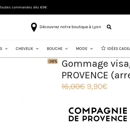
Le
Le
ur toutes commandes dès 69€
prix
prix
initial
actue
était :
est :
Découvrez notre boutique à Lyon
16,00€.
9,90€.
S
CHEVEUX
BOUCHE
MODE
IDÉES CADE
Gommage visag
-38%
PROVENCE (arr
16,00
€
9,90
€