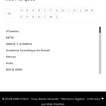
3
6
A
B
C
F
G
H
J
K
L
M
N
ALL
O
P
R
S
T
W
Ç
3Claveles
66°30
ABBATE Y LA MANTIA
Académie Scientifique De Beauté
Altesse
Andis
BEN & ANNA
Bivouak
Bleu De Peau
BLONDEPIL HOMME
BROOKLYN SOAP COMPANY
© 2026 MAN ITSELF - Tous droits réservés -
Mentions légales
- Créé avec ❤
Ça Va Barber !
par Web Starters