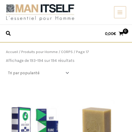
Trié
Aller
par
popularité
au
contenu
0,00
€
Accueil
/
Produits pour Homme
/
CORPS
/ Page 17
Affichage de 193–194 sur 194 résultats